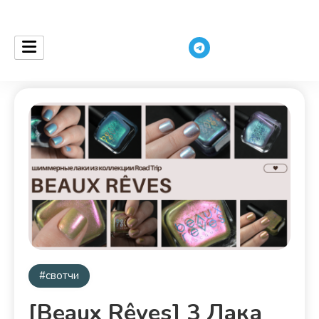
ceurantha
#свотчи
[Beaux Rêves] 3 Лака