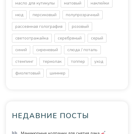
масло для кутикулы
матовый
наклейки
нюд
персиковый
полупрозрачный
рассеянная голография
розовый
светоотражайка
серебряный
серый
синий
сиреневый
слюда / поталь
стемпинг
термолак
топпер
уход
фиолетовый
шиммер
НЕДАВНИЕ ПОСТЫ
Маникюрные колпачки для снятия лака