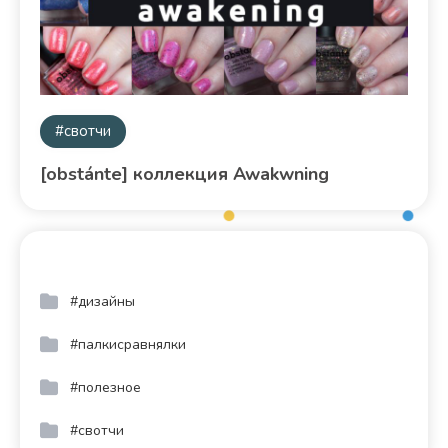
#свотчи
[obstánte] коллекция Awakwning
#дизайны
#палкисравнялки
#полезное
#свотчи