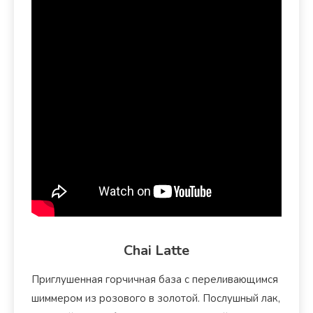
Chai Latte
Приглушенная горчичная база с переливающимся
шиммером из розового в золотой. Послушный лак,