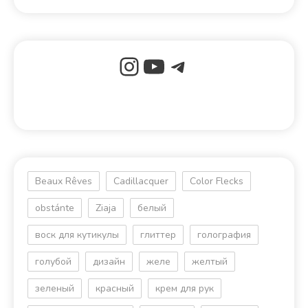
Beaux Rêves
Cadillacquer
Color Flecks
obstánte
Ziaja
белый
воск для кутикулы
глиттер
голография
голубой
дизайн
желе
желтый
зеленый
красный
крем для рук