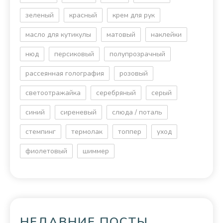
зеленый
красный
крем для рук
масло для кутикулы
матовый
наклейки
нюд
персиковый
полупрозрачный
рассеянная голография
розовый
светоотражайка
серебряный
серый
синий
сиреневый
слюда / поталь
стемпинг
термолак
топпер
уход
фиолетовый
шиммер
НЕДАВНИЕ ПОСТЫ