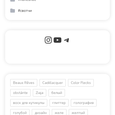
#свотчи
Beaux Rêves
Cadillacquer
Color Flecks
obstánte
Ziaja
белый
воск для кутикулы
глиттер
голография
голубой
дизайн
желе
желтый