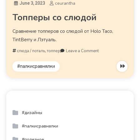
ceurantha
June 3, 2023
Топперы со слюдой
Сравнение топперов со слюдой от Holo Taco,
TintBerry и Лэтуаль.
слюда / поталь
,
топпер
Leave a Comment
#палкисравнялки
#дизайны
#палкисравнялки
#полезное