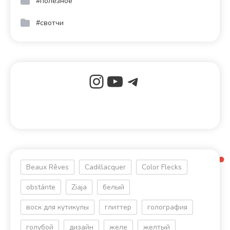
#полезное
#свотчи
Beaux Rêves
Cadillacquer
Color Flecks
obstánte
Ziaja
белый
воск для кутикулы
глиттер
голография
голубой
дизайн
желе
желтый