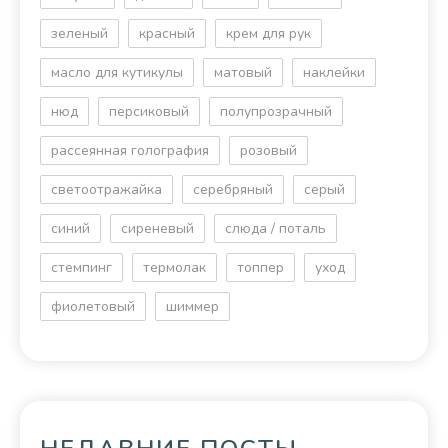
зеленый
красный
крем для рук
масло для кутикулы
матовый
наклейки
нюд
персиковый
полупрозрачный
рассеянная голография
розовый
светоотражайка
серебряный
серый
синий
сиреневый
слюда / поталь
стемпинг
термолак
топпер
уход
фиолетовый
шиммер