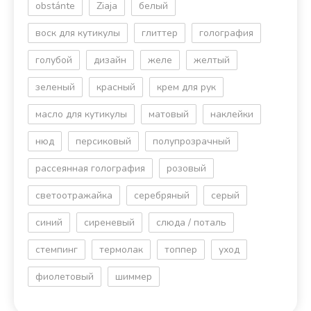
obstánte
Ziaja
белый
воск для кутикулы
глиттер
голография
голубой
дизайн
желе
желтый
зеленый
красный
крем для рук
масло для кутикулы
матовый
наклейки
нюд
персиковый
полупрозрачный
рассеянная голография
розовый
светоотражайка
серебряный
серый
синий
сиреневый
слюда / поталь
стемпинг
термолак
топпер
уход
фиолетовый
шиммер