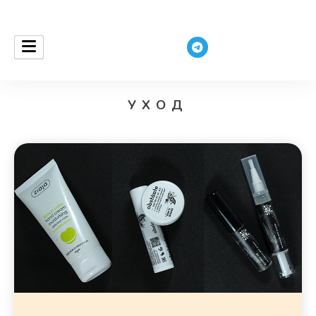
ceurantha
УХОД