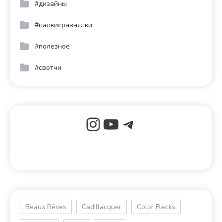
#дизайны
#палкисравнялки
#полезное
#свотчи
Beaux Rêves
Cadillacquer
Color Flecks