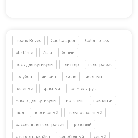
Beaux Rêves
Cadillacquer
Color Flecks
obstánte
Ziaja
белый
воск для кутикулы
глиттер
голография
голубой
дизайн
желе
желтый
зеленый
красный
крем для рук
масло для кутикулы
матовый
наклейки
нюд
персиковый
полупрозрачный
рассеянная голография
розовый
светоотражайка
серебряный
серый