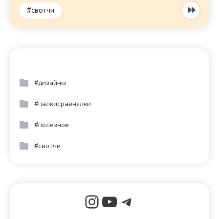
#свотчи
#дизайны
#палкисравнялки
#полезное
#свотчи