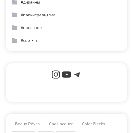
#дизайны
#палкисравнялки
#полезное
#свотчи
Beaux Rêves
Cadillacquer
Color Flecks