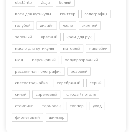
obstánte
Ziaja
белый
воск для кутикулы
глиттер
голография
голубой
дизайн
желе
желтый
зеленый
красный
крем для рук
масло для кутикулы
матовый
наклейки
нюд
персиковый
полупрозрачный
рассеянная голография
розовый
светоотражайка
серебряный
серый
синий
сиреневый
слюда / поталь
стемпинг
термолак
топпер
уход
фиолетовый
шиммер