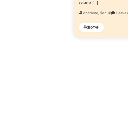
самом […]
obstánte
,
белый
Leave
#свотчи