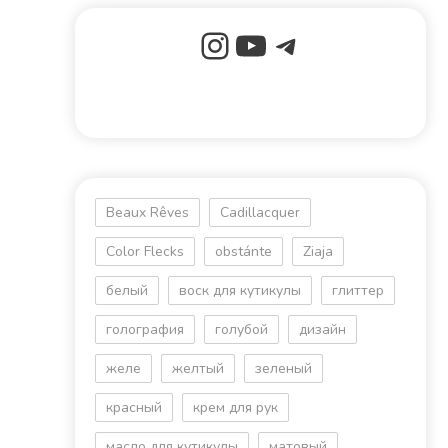
Beaux Rêves
Cadillacquer
Color Flecks
obstánte
Ziaja
белый
воск для кутикулы
глиттер
голография
голубой
дизайн
желе
желтый
зеленый
красный
крем для рук
масло для кутикулы
матовый