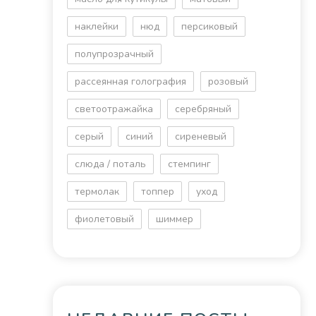
наклейки
нюд
персиковый
полупрозрачный
рассеянная голография
розовый
светоотражайка
серебряный
серый
синий
сиреневый
слюда / поталь
стемпинг
термолак
топпер
уход
фиолетовый
шиммер