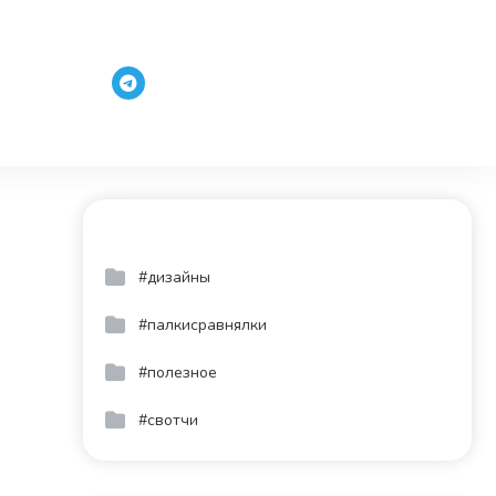
#дизайны
#палкисравнялки
#полезное
#свотчи