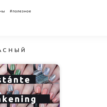
ны
#полезное
ceurantha
АСНЫЙ