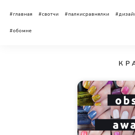
#главная
#свотчи
#палкисравнялки
#дизай
#обомне
КР