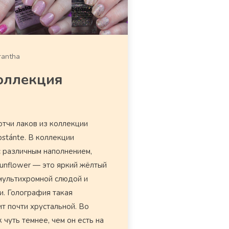
rantha
коллекция
отчи лаков из коллекции
stánte. В коллекции
с различным наполнением,
unflower — это яркий жёлтый
мультихромной слюдой и
и. Голография такая
ит почти хрустальной. Во
 чуть темнее, чем он есть на