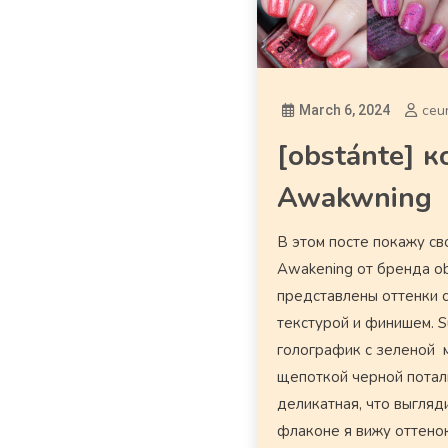
ceu
March 6, 2024
[obstánte] 
Awakwning
В этом посте покажу св
Awakening от бренда ob
представлены оттенки 
текстурой и финишем. S
голографик с зеленой 
щепоткой черной потал
деликатная, что выгляд
флаконе я вижу оттенок