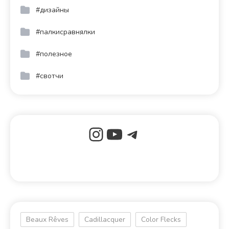
#дизайны
#палкисравнялки
#полезное
#свотчи
Beaux Rêves
Cadillacquer
Color Flecks