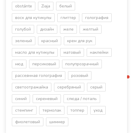
obstánte
Ziaja
белый
воск для кутикулы
глиттер
голография
голубой
дизайн
желе
желтый
зеленый
красный
крем для рук
масло для кутикулы
матовый
наклейки
нюд
персиковый
полупрозрачный
рассеянная голография
розовый
светоотражайка
серебряный
серый
синий
сиреневый
слюда / поталь
стемпинг
термолак
топпер
уход
фиолетовый
шиммер